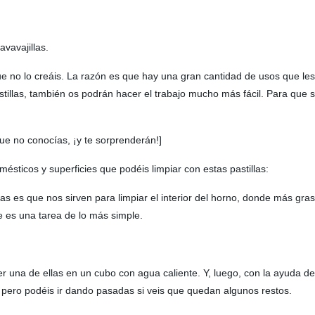
avavajillas.
nque no lo creáis. La razón es que hay una gran cantidad de usos que l
tillas, también os podrán hacer el trabajo mucho más fácil. Para que s
que no conocías, ¡y te sorprenderán!]
ticos y superficies que podéis limpiar con estas pastillas:
las es que nos sirven para limpiar el interior del horno, donde más gr
e es una tarea de lo más simple.
ver una de ellas en un cubo con agua caliente. Y, luego, con la ayuda de
, pero podéis ir dando pasadas si veis que quedan algunos restos.