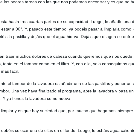
 de las peores tareas con las que nos podemos encontrar y es que no
e esta hasta tres cuartas partes de su capacidad. Luego, le añadís una 
e estar a 90°. Y, pasado este tiempo, ya podéis pasar a limpiarla como 
is la pastilla y dejáis que el agua hierva. Dejáis que el agua se enfríe y
en traer muchos dolores de cabeza cuando queremos que nos quede bien
 tanto en el tambor como en el filtro. Y, con ello, solo conseguimos 
 más fácil.
nte el tambor de la lavadora es añadir una de las pastillas y poner un
bor. Una vez haya finalizado el programa, abre la lavadora y pasa un p
. Y ya tienes la lavadora como nueva.
e limpiar y es que hay suciedad que, por mucho que hagamos, siempre
solo debéis colocar una de ellas en el fondo. Luego, le echáis agua cali