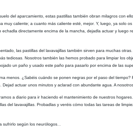
 suelo del aparcamiento, estas pastillas también obran milagros con ell
 muy caliente; a cuanto más caliente esté, mejor. Y, luego, ya solo os 
 echadla directamente encima de la mancha, dejadla actuar y luego re
tado, las pastillas del lavavajillas también sirven para muchas otras
 tediosas. Nosotros también las hemos probado para limpiar los objetos
, mojado un paño y usado este paño para pasarlo por encima de las super
blema menos. ¿Sabéis cuándo se ponen negras por el paso del tiempo? P
illas. Dejad actuar unos minutos y aclarad con abundante agua. A nosot
amos a diario para ir haciendo el mantenimiento de nuestros hogares
illas del lavavajillas. Probadlas y veréis cómo todas las tareas de li
 sufrirlo según los neurólogos...