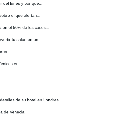
r del lunes y por qué...
sobre el que alertan...
a en el 50% de los casos...
vertir tu salón en un...
orreo
ómicos en...
etalles de su hotel en Londres
va de Venecia