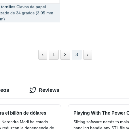
 tornillos Clavos de papel
izado de 34 grados (3,05 mm
mm)
‹
1
2
3
›
deos
Reviews
a el billón de dólares
Playing With The Power O
ro Narendra Modi ha estado
Slicing software needs to mai
y reduzcan la dependencia de
handling handle any STL file yo