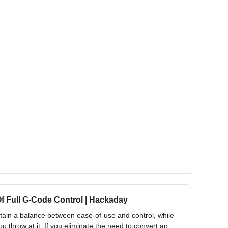
f Full G-Code Control | Hackaday
ntain a balance between ease-of-use and control, while
u throw at it. If you eliminate the need to convert an