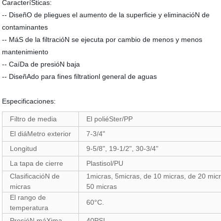
CaracteríSticas:
-- DiseñO de pliegues el aumento de la superficie y eliminacióN de
contaminantes
-- MáS de la filtracióN se ejecuta por cambio de menos y menos
mantenimiento
-- CaíDa de presióN baja
-- DiseñAdo para fines filtrationl general de aguas
Especificaciones:
Filtro de media
El poliéSter/PP
El diáMetro exterior
7-3/4"
Longitud
9-5/8", 19-1/2", 30-3/4"
La tapa de cierre
Plastisol/PU
ClasificacióN de
1micras, 5micras, de 10 micras, de 20 mic
micras
50 micras
El rango de
60°C.
temperatura
PresióN máXima
40PSI