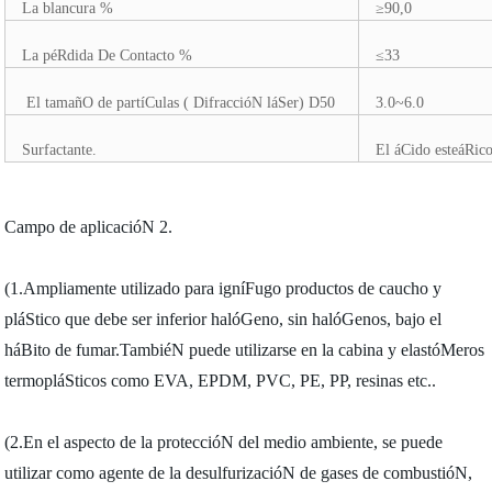
La blancura %
≥90,0
La péRdida De Contacto %
≤33
El tamañO de partíCulas ( DifraccióN láSer) D50
3.0~6.0
Surfactante.
El áCido esteáRic
Campo de aplicacióN 2.
(1.Ampliamente utilizado para igníFugo productos de caucho y
pláStico que debe ser inferior halóGeno, sin halóGenos, bajo el
háBito de fumar.TambiéN puede utilizarse en la cabina y elastóMeros
termopláSticos como EVA, EPDM, PVC, PE, PP, resinas etc..
(2.En el aspecto de la proteccióN del medio ambiente, se puede
utilizar como agente de la desulfurizacióN de gases de combustióN,