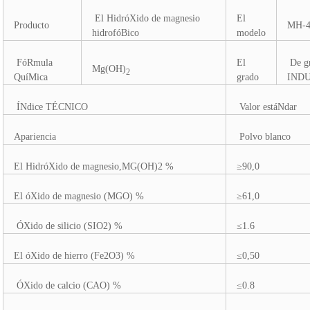
El HidróXido de magnesio
El
Producto
MH-
hidrofóBico
modelo
FóRmula
El
De g
Mg(OH)
2
QuíMica
grado
IND
ÍNdice TÉCNICO
Valor estáNdar
Apariencia
Polvo blanco
El HidróXido de magnesio,MG(OH)2 %
≥90,0
El óXido de magnesio (MGO) %
≥61,0
ÓXido de silicio (SIO2) %
≤1.6
El óXido de hierro (Fe2O3) %
≤0,50
ÓXido de calcio (CAO) %
≤0.8