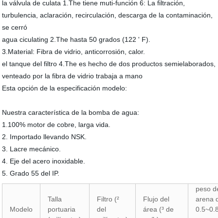
la válvula de culata 1.The tiene muti-función 6: La filtración,
turbulencia, aclaración, recirculación, descarga de la contaminación,
se cerró
agua ciculating 2.The hasta 50 grados (122 ' F).
3.Material: Fibra de vidrio, anticorrosión, calor.
el tanque del filtro 4.The es hecho de dos productos semielaborados,
venteado por la fibra de vidrio trabaja a mano
Esta opción de la especificación modelo:
Nuestra característica de la bomba de agua:
1.100% motor de cobre, larga vida.
2. Importado llevando NSK.
3. Lacre mecánico.
4. Eje del acero inoxidable.
5. Grado 55 del IP.
peso d
Talla
Filtro (²
Flujo del
arena 
Modelo
portuaria
del
área (³ de
0.5~0.