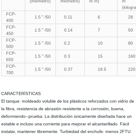
(milímetro)
milímetro)
m /h)
m
(kilog
FCP-
1.5 " /50
0.11
6
28
400
FCP-
1.5 " /50
0.14
7
50
450
FCP-
1.5 " /50
0.2
10
80
500
FCP-
1.5 " /50
0.3
15
160
650
FCP-
1.5 " /50
0.37
18.5
220
700
CARACTERÍSTICAS
El tanque: moldeado voluble de los plásticos reforzados con vidrio de
la fibra, resistencia de abrasión resistente a la corrosión, buena,
deformiendo--prueba. La distribución únicamente diseñada hace un
estable e incluso una corriente para mejorar el alcantarillado. Fácil
instalar, mantener libremente. Turbiedad del enchufe: menos 2FTU