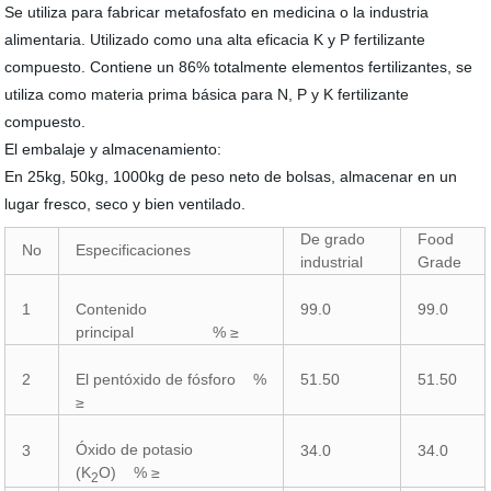
Se utiliza para fabricar metafosfato en medicina o la industria
alimentaria. Utilizado como una alta eficacia K y P fertilizante
compuesto. Contiene un 86% totalmente elementos fertilizantes, se
utiliza como materia prima básica para N, P y K fertilizante
compuesto.
El embalaje y almacenamiento:
En 25kg, 50kg, 1000kg de peso neto de bolsas, almacenar en un
lugar fresco, seco y bien ventilado.
De grado
Food
No
Especificaciones
industrial
Grade
1
Contenido
99.0
99.0
principal % ≥
2
El pentóxido de fósforo %
51.50
51.50
≥
Óxido de potasio
3
34.0
34.0
(K
O) % ≥
2