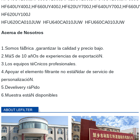
HF640UY400J,HF660UY400J,HF620UY700J,HF640UY700J,HF660U
HF620UY100J
HFU620CA010JUW HFU640CA010JUW HFU660CA010JUW
Acerca de Nosotros
1.Somos fáBrica ,garantizar la calidad y precio bajo.
2.MáS de 10 añOs de experiencias de exportacióN.
3.Los equipos téCnicos profesionales.
4.Apoyar el elemento filtrante no estáNdar de servicio de
personalizacióN.
5.Develivery ráPido
6.Muestra estáN disponibles