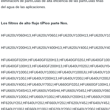
eliminacióN de partíCulas de alta eficiencia de las partíCulas finas
del agua de las aplicaciones.
Los filtros de alto flujo tíPico parte Nos.
HFU620UY060H13,HFU620UY060J,HFU620UY100H13,HFU620UY1
HFU620UY200H13,HFU620UY400H13,HFU620UY400J,HFU620UY4
HFU640GF020H,HFU640GF020H13,HFU640GF020J,HFU640GF10
HFU640GF100H13,HFU640GF200H13,HFU640UY020J,HFU640UY0
HFU640UY1000J,HFU640UY1000J,HFU640UY1000JU,HFU640UY1
HFU640UY100J,HFU640UY200H13,HFU640UY200J,HFU640UY200J
HFU640UY400J,HFU640UY700J,HFU660GF020J,HFU660GF100H1
HFU660UY045H13,HFU660UY045H4,HFU660UY045J,HFU660UY06
HFU660UY1000J,HFU660UY100J,HFU660UY200H13,HFU660UY200
HF620UY20J,HF640UY20J,HF660UY20J,HF620UY45J,HF640UY45J
HF640UY100J,HF660UY100J,HF620UY200J,HF640UY200J,HF660U