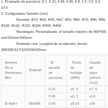
1. El tamaño de poro(mu): 0.1, 0.22, 0.45, 0.65, 0.8, 1.0, 3.0, 5.0,
10.0
2. Configuration Tamaño (mm):
Roundel: Φ13, Φ25, Φ35, Φ47, Φ50, Φ60, Φ70, Φ80, Φ90,
Φ100, Φ142, Φ150, Φ200, Φ300, Φ400
Rectángulo: Personalizado, el tamaño máximo de 400*400
mm/315mm*640mm.
Rodando cine: Longitud de su elección, Ancho:
280/305/317/320/326/420mm
Nombre
El
Punto
Caudal
De la
tamaño
de
de
Material
Membrana
de
burbuja
agua
filtro
poro(mu)
(MPA)
(ml/min.
Cm2)
0.22
≥0, 3
≥7, 5
0.45
≥0, 2
≥14
El Nylon
N6/N66
0.65
≥0.14
≥46