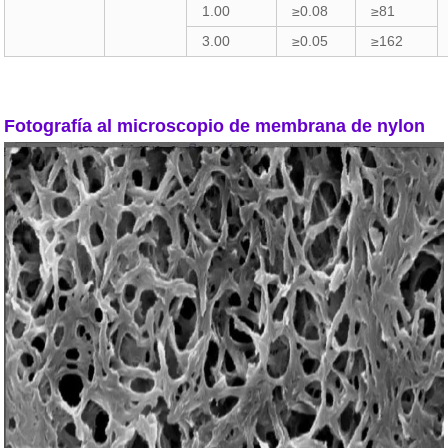
1.00
≥0.08
≥81
3.00
≥0.05
≥162
Fotografía al microscopio de membrana de nylon