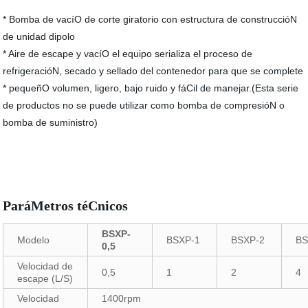
* Bomba de vacíO de corte giratorio con estructura de construccióN
de unidad dipolo
* Aire de escape y vacíO el equipo serializa el proceso de
refrigeracióN, secado y sellado del contenedor para que se complete
* pequeñO volumen, ligero, bajo ruido y fáCil de manejar.(Esta serie
de productos no se puede utilizar como bomba de compresióN o
bomba de suministro)
ParáMetros téCnicos
BSXP-
Modelo
BSXP-1
BSXP-2
BS
0,5
Velocidad de
0,5
1
2
4
escape (L/S)
Velocidad
1400rpm