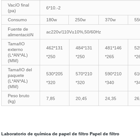
VacíO final
6*10.-2
(pa)
Consumo
180w
250w
370w
55
Fuente de
ac220v/110V±10%,50/60Hz
alimentacióN
TamañO
462*131
484*131
481*146
52
externo
(L*AN*AL)
*250
*250
*265
*2
(MM)
TamañO del
530*205
570*210
590*210
61
paquete
(L*AN*AL)
*320
*320
*340
*3
(MM)
Peso bruto
7,85
20,45
24,35
26
(kg)
Laboratorio de química de papel de filtro
Papel de filtro