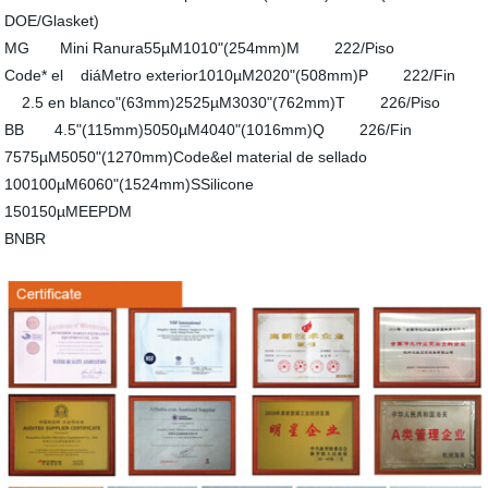
DOE/Glasket)
MG
Mini Ranura
55
µM
1010
"(254mm)
M
222/Piso
Code* el
diáMetro exterior
1010
µM
2020
"(508mm)
P
222/Fin
2.5 en blanco"(63mm)
2525
µM
3030
"(762mm)
T
226/Piso
BB
4.5"(115mm)
5050
µM
4040
"(1016mm)
Q
226/Fin
7575
µM
5050
"(1270mm)
Code&
el material de sellado
100100
µM
6060
"(1524mm)
SSilicone
150150
µMEEPDM
BNBR