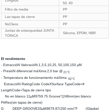
Longitud
50, 60
Filtro de media
PP
Las tapas de cierre
PP
NúCleos
PP
Juntas de estanqueidad JUNTA
Silicona, EPDM, NBR
TÓRICA
El rendimiento
- ExtraccióN ValoracióN:1,3,5,10,25, 50,100,150 μM
- PresióN diferencial máXima:2,0 bar @
21°C
- Temperatura de funcionamiento máXima:
82°C
ExtraccióN RatingCode CodeXSurface TypeCode=
#
LengthCode
+
Tapa de cierre tipo
No en blanco
11
µM
9759.75 Groove
"(248mm)
en blanco
PéRez(sin tapas de cierre)
G
DEEP GROOVE
33
µM
9879.87
(250 mm)"
F
(Glasket