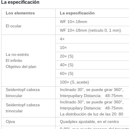
La especificación
Los elementos
La especificación
WF 10×-18mm
El ocular
WF 10×-18mm (retículo 0, 1 mm).
4×
10×
La no-estrés
20× (S)
El infinito
40× (S)
Objetivo del plan
60× (S)
100× (S
,
aceite)
Seidentopf cabeza
Inclinado 30°, se puede girar 360°,
binocular
Interpupilary Distancia: 48-75mm.
Inclinado 30°, se puede girar 360°,
Seidentopf cabeza
Interpupilary Distancia: 48-75mm.
trinocular
La distribución de luz de las 20: 80
Ojiva
Quadplex ajustable, en el centro
0-90°
,
que puede sacarse del trayect