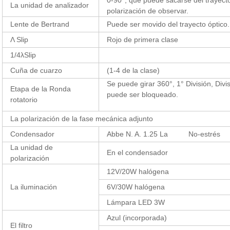
La unidad de analizador
polarización de observar.
Lente de Bertrand
Puede ser movido del trayecto óptico.
Λ Slip
Rojo de primera clase
1/4λSlip
Cuña de cuarzo
(1-4 de la
clase)
Se puede girar 360°, 1° División, Divis
Etapa de la Ronda
puede ser bloqueado.
rotatorio
La polarización de la fase mecánica adjunto
Condensador
Abbe N. A. 1.25 La No-estrés
La unidad de
En el condensador
polarización
12V/20W halógena
La iluminación
6V/30W halógena
Lámpara LED 3W
Azul (incorporada)
El filtro