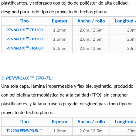
plastificantes, y reforzado con tejido de poliéster de alta calidad,
desgined para todo tipo de proyecto de techos planos.
Tipo
Espesor
Ancho / rollo
Longitud /
1.2mm
2.0m / 2.5m
20m
PENNPLUX ™ TP1200
1.5mm
2.0m / 2.5m
20m
PENNPLUX ™ TP1500
2.0mm
2.0m / 2.5m
20m
PENNPLUX ™ TP2000
3. PENNPLUX ™ TPO-TL:
Una sola capa, lámina impermeable y flexible, systhetic, producido
con poliolefina termoplástica de alta calidad (TPO), sin contener
plastificantes, y la lana trasero pegado, desgined para todo tipo de
proyecto de techos planos.
Tipo
Espesor
Ancho / rollo
Longitud /
1.2mm
2.0m / 2.5m
20m
TL1200 PENNPLUX ™