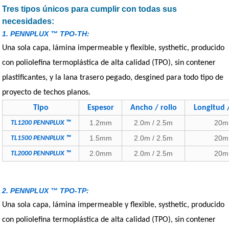
Tres tipos únicos para cumplir con todas sus
necesidades:
1. PENNPLUX ™ TPO-TH:
Una sola capa, lámina impermeable y flexible, systhetic, producido
con poliolefina termoplástica de alta calidad (TPO), sin contener
plastificantes, y la lana trasero pegado, desgined para todo tipo de
proyecto de techos planos.
Tipo
Espesor
Ancho / rollo
Longitud /
1.2mm
2.0m / 2.5m
20m
TL1200 PENNPLUX ™
1.5mm
2.0m / 2.5m
20m
TL1500 PENNPLUX ™
2.0mm
2.0m / 2.5m
20m
TL2000 PENNPLUX ™
2. PENNPLUX ™ TPO-TP:
Una sola capa, lámina impermeable y flexible, systhetic, producido
con poliolefina termoplástica de alta calidad (TPO), sin contener