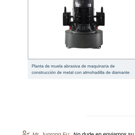
 grúa
Planta de muela abrasiva de maquinaria de
construcción de metal con almohadilla de diamante
Mr. Junrong Fu:
No dude en enviarnos su 