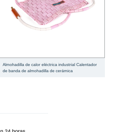
Almohadilla de calor eléctrica industrial Calentador
almoha
de banda de almohadilla de cerámica
almoha
en 24 horas.