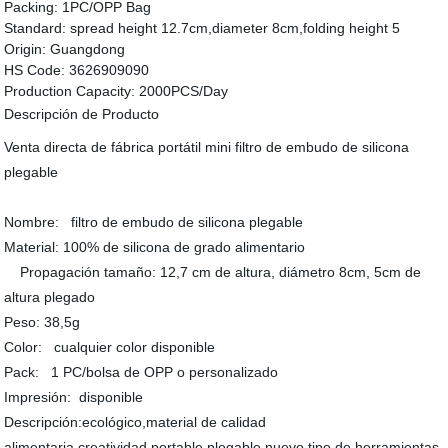
Packing:
1PC/OPP Bag
Standard:
spread height 12.7cm,diameter 8cm,folding height 5
Origin:
Guangdong
HS Code:
3626909090
Production Capacity:
2000PCS/Day
Descripción de Producto
Venta directa de fábrica portátil mini filtro de embudo de silicona
plegable
Nombre: filtro de embudo de silicona plegable
Material: 100% de silicona de grado alimentario
Propagación tamaño: 12,7 cm de altura, diámetro 8cm, 5cm de
altura plegado
Peso: 38,5g
Color: cualquier color disponible
Pack: 1 PC/bolsa de OPP o personalizado
Impresión: disponible
Descripción:ecológico,material de calidad
alimentaria,creatividad,portable,plegable,nuevo tipo de herramientas