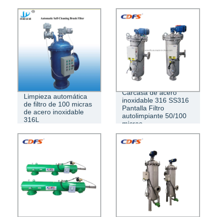
Carcasa de acero
Limpieza automática
inoxidable 316 SS316
de filtro de 100 micras
Pantalla Filtro
de acero inoxidable
autolimpiante 50/100
316L
micras