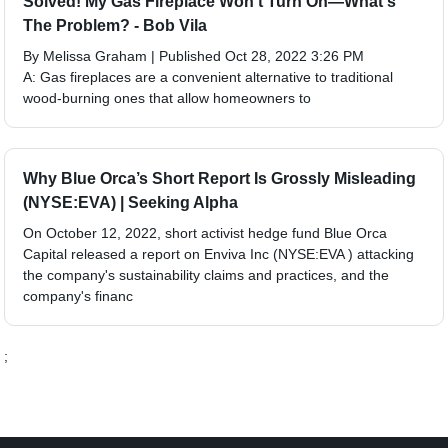
Solved! My Gas Fireplace Won’t Turn On—What's
The Problem? - Bob Vila
By Melissa Graham | Published Oct 28, 2022 3:26 PM
A: Gas fireplaces are a convenient alternative to traditional
wood-burning ones that allow homeowners to
Why Blue Orca’s Short Report Is Grossly Misleading
(NYSE:EVA) | Seeking Alpha
On October 12, 2022, short activist hedge fund Blue Orca
Capital released a report on Enviva Inc (NYSE:EVA ) attacking
the company's sustainability claims and practices, and the
company's financ
;