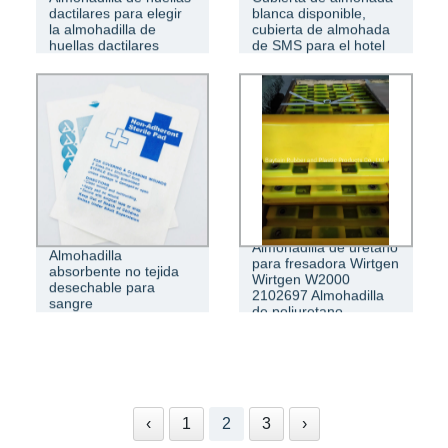
dactilares para elegir
blanca disponible,
la almohadilla de
cubierta de almohada
huellas dactilares
de SMS para el hotel
Almohadilla de uretano
Almohadilla
para fresadora Wirtgen
absorbente no tejida
Wirtgen W2000
desechable para
2102697 Almohadilla
sangre
de poliuretano
‹
1
2
3
›