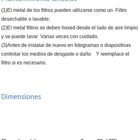
(1)El metal de los filtros pueden utilizarse como un Filtro
desechable o lavable.
(2)El metal filtros se deben hosed desde el lado de aire limpio
y se puede lavar Varias veces con cuidado.
(3)Antes de instalar de nuevo en fotogramas o diapositivas
controlar los medios de desgaste o daño Y reemplace el
filtro si es necesario.
Dimensiones
EN779 tipo ISO16890 La Dimensión El flujo
de aire/caída de presión
WxHxD(mm)
(m³
/h/Pa)