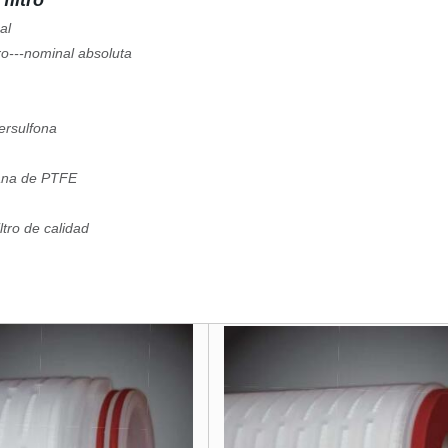
filtro
al
ro---nominal absoluta
ersulfona
rana de PTFE
ltro de calidad