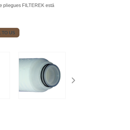
 de pliegues FILTEREK está
 TO US