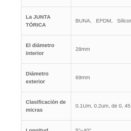
La JUNTA
BUNA, EPDM, Silico
TÓRICA
El diámetro
28mm
interior
Diámetro
69mm
exterior
Clasificación de
0.1Um, 0.2um, de 0, 4
micras
Longitud
5"~40"