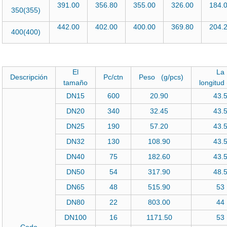
391.00
356.80
355.00
326.00
184.
350(355)
442.00
402.00
400.00
369.80
204.
400(400)
El
La
Descripción
Pc/ctn
Peso (g/pcs)
tamaño
longitud
DN15
600
20.90
43.
DN20
340
32.45
43.
DN25
190
57.20
43.
DN32
130
108.90
43.
DN40
75
182.60
43.
DN50
54
317.90
48.
DN65
48
515.90
53
DN80
22
803.00
44
DN100
16
1171.50
53
Codo