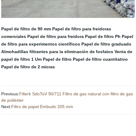
Papel de filtro de 90 mm
Papel de filtro para freidoras
comerciales
Papel de filtro para freidora
Papel de filtro Ph
Papel
de filtro para experimentos científicos
Papel de filtro graduado
Almohadillas filtrantes para la eliminación de fosfatos
Venta de
papel de filtro
1 Um Papel de filtro
Papel de filtro cuantitativo
Papel de filtro de 2 micras
Previous:
Filterk SdoToV 90/711 Filtro de gas natural con filtro de gas
de poliéster
Next:
Filtro de papel Embudo 205 mm