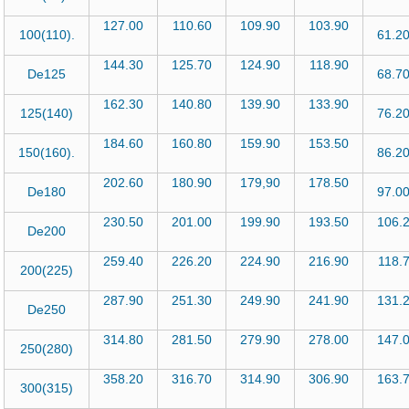
127.00
110.60
109.90
103.90
100(110).
61.
144.30
125.70
124.90
118.90
De125
68.
162.30
140.80
139.90
133.90
125(140)
76.
184.60
160.80
159.90
153.50
150(160).
86.
202.60
180.90
179,90
178.50
De180
97.
230.50
201.00
199.90
193.50
106.
De200
259.40
226.20
224.90
216.90
118.
200(225)
287.90
251.30
249.90
241.90
131.
De250
314.80
281.50
279.90
278.00
147.
250(280)
358.20
316.70
314.90
306.90
163.
300(315)