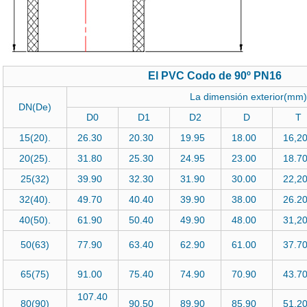
El PVC Codo de 90º PN16
La dimensión exterior(mm)
DN(De)
D0
D1
D2
D
T
15(20).
26.30
20.30
19.95
18.00
16,
20(25).
31.80
25.30
24.95
23.00
18.
25(32)
39.90
32.30
31.90
30.00
22,
32(40).
49.70
40.40
39.90
38.00
26.
40(50).
61.90
50.40
49.90
48.00
31,
50(63)
77.90
63.40
62.90
61.00
37.
65(75)
91.00
75.40
74.90
70.90
43.
107.40
80(90)
90.50
89.90
85.90
51.