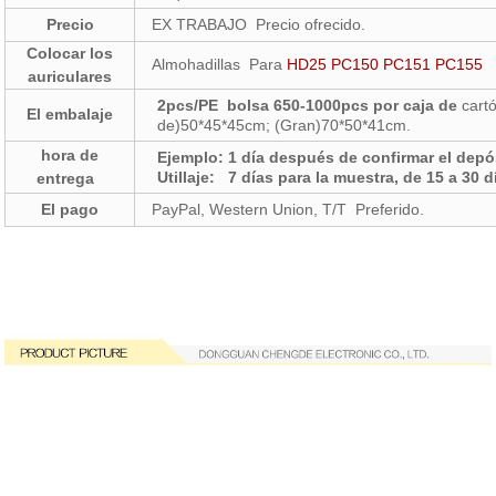
Precio
EX TRABAJO Precio ofrecido.
Colocar los
Almohadillas Para
HD25 PC150 PC151 PC155
auriculares
2
pcs
/PE
bolsa
650-1000
pcs por caja de
cart
El embalaje
de)50*45*45cm; (Gran)70*50*41cm.
hora de
Ejemplo: 1 día después de confirmar el depó
Utillaje: 7 días para la muestra, de 15 a 30 
entrega
El pago
PayPal, Western Union, T/T Preferido.