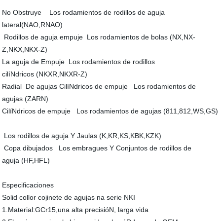
No Obstruye Los rodamientos de rodillos de aguja
lateral(NAO,RNAO)
Rodillos de aguja empuje Los rodamientos de bolas (NX,NX-
Z,NKX,NKX-Z)
La aguja de Empuje Los rodamientos de rodillos
cilíNdricos (NKXR,NKXR-Z)
Radial De agujas CilíNdricos de empuje Los rodamientos de
agujas (ZARN)
CilíNdricos de empuje Los rodamientos de agujas (811,812,WS,GS)
Los rodillos de aguja Y Jaulas (K,KR,KS,KBK,KZK)
Copa dibujados Los embragues Y Conjuntos de rodillos de
aguja (HF,HFL)
Especificaciones
Solid collor cojinete de agujas na serie NKI
1.Material:GCr15,una alta precisióN, larga vida