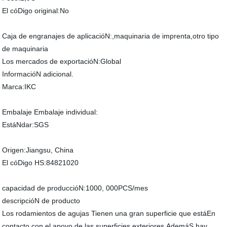
El cóDigo original:No
Caja de engranajes de aplicacióN:,maquinaria de imprenta,otro tipo
de maquinaria
Los mercados de exportacióN:Global
InformacióN adicional.
Marca:IKC
Embalaje Embalaje individual:
EstáNdar:SGS
Origen:Jiangsu, China
El cóDigo HS:84821020
capacidad de produccióN:1000, 000PCS/mes
descripcióN de producto
Los rodamientos de agujas Tienen una gran superficie que estáEn
contacto con el apoyo de las superficies exteriores.AdemáS hay