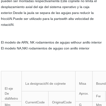
pueden ser montadas respectivamente.Este cojinete no limita el
desplazamiento axial del eje del sistema operativo y la caja
exterior.Desde la jaula se separa de las agujas para reducir la
friccióN.Puede ser utilizado para la partswith alta velocidad de
rotacióN.
El modelo de ARN, NK rodamientos de agujas withour anillo interior
El modelo NA,NKI rodamientos de agujas con anillo interior
La designacióN de cojinete
Misa
Bound
El eje
De
Aprox.
Fw
diáMetro
CurrentCode
OriginalCode
Mm
G
Mm