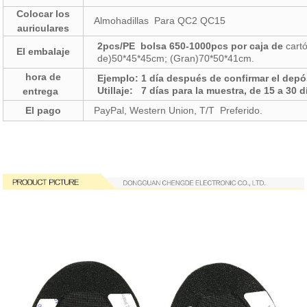
Colocar los
Almohadillas Para QC2 QC15
auriculares
2
pcs
/PE
bolsa
650-1000
pcs por caja de
cart
El embalaje
de)50*45*45cm; (Gran)70*50*41cm.
hora de
Ejemplo: 1 día después de confirmar el depó
Utillaje: 7 días para la muestra, de 15 a 30 
entrega
El pago
PayPal, Western Union, T/T Preferido.