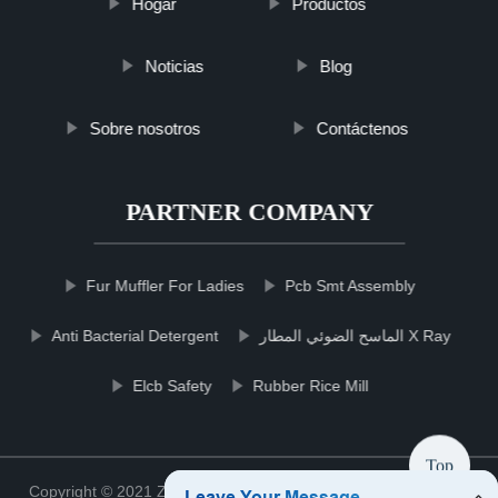
Hogar
Productos
Noticias
Blog
Sobre nosotros
Contáctenos
PARTNER COMPANY
Fur Muffler For Ladies
Pcb Smt Assembly
Anti Bacterial Detergent
الماسح الضوئي المطار X Ray
Elcb Safety
Rubber Rice Mill
Top
Copyright © 2021 Zhejiang filterccshop Filter Co., Ltd.
Sitemap