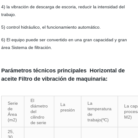
4) la vibración de descarga de escoria, reducir la intensidad del
trabajo.
5) control hidráulico, el funcionamiento automático.
6) El equipo puede ser convertido en una gran capacidad y gran
área Sistema de filtración.
Parámetros técnicos principales
Horizontal de
aceite Filtro de vibración de maquinaria:
El
Serie
La
La
diámetro
La cap
de
temperatura
presión
del
proces
Área
de
cilindro
M2)
(m2)
trabajo(ºC)
de serie
25,
30,