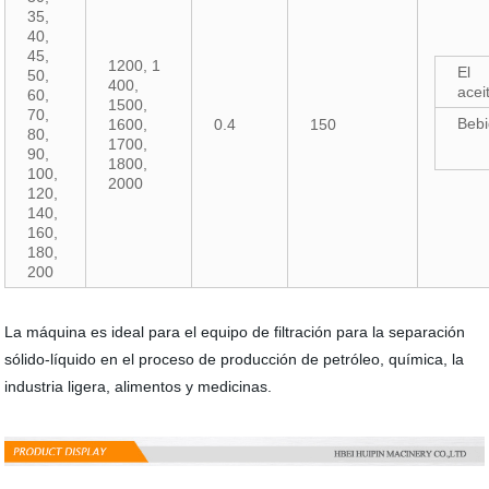
35,
40,
45,
1200, 1
El
50,
400,
acei
60,
1500,
70,
Beb
1600,
0.4
150
80,
1700,
90,
1800,
100,
2000
120,
140,
160,
180,
200
La máquina es ideal para el equipo de filtración para la separación
sólido-líquido en el proceso de producción de petróleo, química, la
industria ligera, alimentos y medicinas.