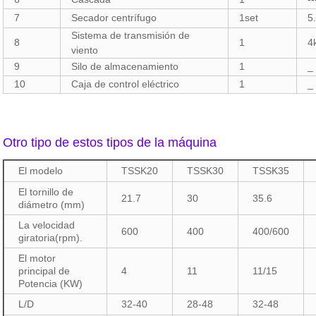
7
Secador centrífugo
1set
5
Sistema de transmisión de
8
1
4
viento
9
Silo de almacenamiento
1
_
10
Caja de control eléctrico
1
_
Otro tipo de estos tipos de la máquina
El modelo
TSSK20
TSSK30
TSSK35
El tornillo de
21.7
30
35.6
diámetro (mm)
La velocidad
600
400
400/600
giratoria(rpm).
El motor
principal de
4
11
11/15
Potencia (KW)
L/D
32-40
28-48
32-48