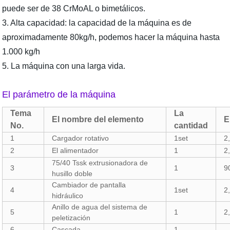
puede ser de 38 CrMoAL o bimetálicos.
3. Alta capacidad: la capacidad de la máquina es de
aproximadamente 80kg/h, podemos hacer la máquina hasta
1.000 kg/h
5. La máquina con una larga vida.
El parámetro de la máquina
Tema
La
El nombre del elemento
E
No.
cantidad
1
Cargador rotativo
1set
2
2
El alimentador
1
2
75/40 Tssk
extrusionadora de
3
1
9
husillo doble
Cambiador de pantalla
4
1set
2
hidráulico
Anillo de agua del sistema de
5
1
2
peletización
6
Cascada
1
--