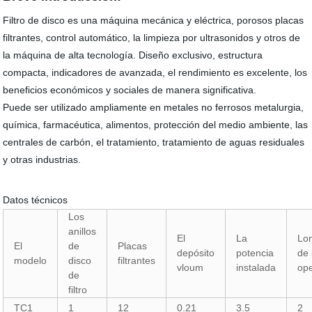
Filtro de disco es una máquina mecánica y eléctrica, porosos placas
filtrantes, control automático, la limpieza por ultrasonidos y otros de
la máquina de alta tecnología. Diseño exclusivo, estructura
compacta, indicadores de avanzada, el rendimiento es excelente, los
beneficios económicos y sociales de manera significativa.
Puede ser utilizado ampliamente en metales no ferrosos metalurgia,
química, farmacéutica, alimentos, protección del medio ambiente, las
centrales de carbón, el tratamiento, tratamiento de aguas residuales
y otras industrias.
Datos técnicos
Los
anillos
El
La
Lo
El
de
Placas
depósito
potencia
de 
modelo
disco
filtrantes
vloum
instalada
op
de
filtro
TC1
1
12
0.21
3.5
2