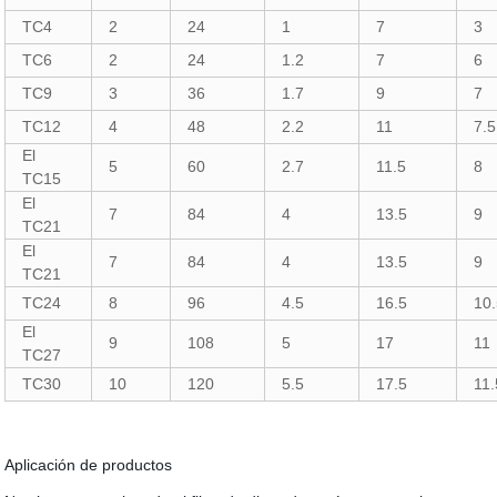
TC4
2
24
1
7
3
TC6
2
24
1.2
7
6
TC9
3
36
1.7
9
7
TC12
4
48
2.2
11
7.5
El
5
60
2.7
11.5
8
TC15
El
7
84
4
13.5
9
TC21
El
7
84
4
13.5
9
TC21
TC24
8
96
4.5
16.5
10
El
9
108
5
17
11
TC27
TC30
10
120
5.5
17.5
11.
Aplicación de productos