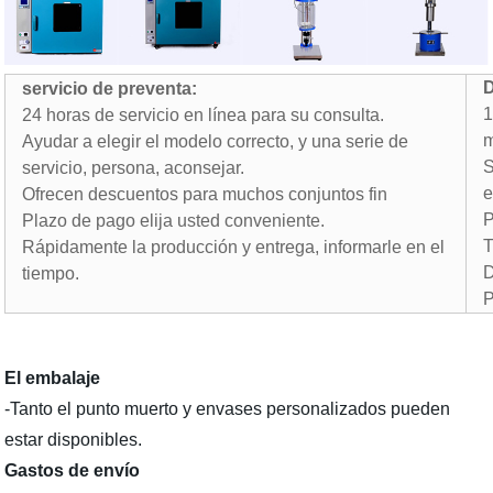
D
servicio de preventa:
1
24 horas de servicio en línea para su consulta.
m
Ayudar a elegir el modelo correcto, y una serie de
S
servicio, persona, aconsejar.
e
Ofrecen descuentos para muchos conjuntos fin
P
Plazo de pago elija usted conveniente.
T
Rápidamente la producción y entrega, informarle en el
D
tiempo.
P
El embalaje
-Tanto el punto muerto y envases personalizados pueden
estar disponibles.
Gastos de envío