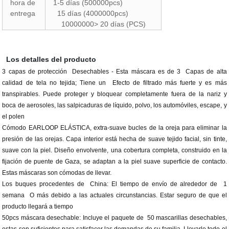
hora de
1-5 días (500000pcs)
entrega
15 días (4000000pcs)
10000000> 20 días (PCS)
Los detalles del producto
3 capas de protección Desechables - Esta máscara es de 3 Capas de alta
calidad de tela no tejida; Tiene un Efecto de filtrado más fuerte y es más
transpirables. Puede proteger y bloquear completamente fuera de la nariz y
boca de aerosoles, las salpicaduras de líquido, polvo, los automóviles, escape, y
el polen
Cómodo EARLOOP ELÁSTICA, extra-suave bucles de la oreja para eliminar la
presión de las orejas. Capa interior está hecha de suave tejido facial, sin tinte,
suave con la piel. Diseño envolvente, una cobertura completa, construido en la
fijación de puente de Gaza, se adaptan a la piel suave superficie de contacto.
Estas máscaras son cómodas de llevar.
Los buques procedentes de
China
: El tiempo de envío de alrededor de
1
semana
O más debido a las actuales circunstancias. Estar seguro de que el
producto llegará a tiempo
50
pcs máscara desechable: Incluye el paquete de
50
mascarillas desechables,