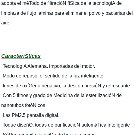
adopta el méTodo de filtracióN fíSica de la tecnologíA de
limpieza de flujo laminar para eliminar el polvo y bacterias del
aire.
CaracteríSticas
·TecnologíA Alemana, importadas del motor.
·Modo de reposo, el sentido de la luz inteligente.
·Iones de oxíGeno negativo, la descompresióN y refrescante
·Con 5 filtros y grado de Medicina de la esterilizacióN de
nanotubos fotóNicos
·Las PM2.5 pantalla digital.
·Toque diseñO, todas de purificacióN automáTica inteligente
·SúPer tranquilo, la caíDa de hojas /respirar