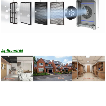
AplicacióN