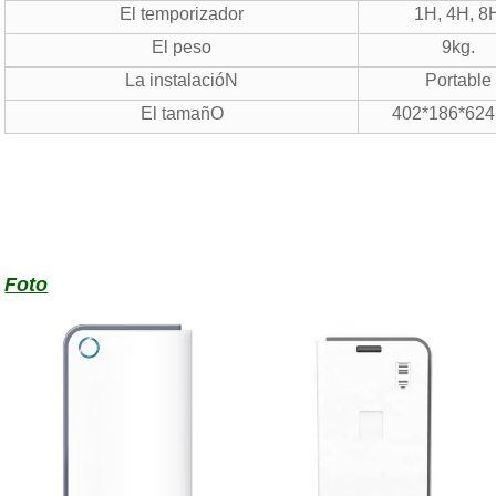
El temporizador
1H, 4H, 8
El peso
9kg.
La instalacióN
Portable
El tamañO
402*186*62
Foto