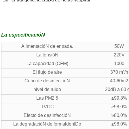
La especificacióN
AlimentacióN de entrada.
50W
La tensióN
220V
La capacidad (CFM)
1000
El flujo de aire
370 m³/h
Cubo de desinfeccióN
40-60m2
nivel de ruido
20dB a 60 
Las PM2.5
≥99,8%
TVOC
≥98,0%
Efecto de desinfeccióN
≥80,0%
La degradacióN de formaldehíDo
≥98,0%