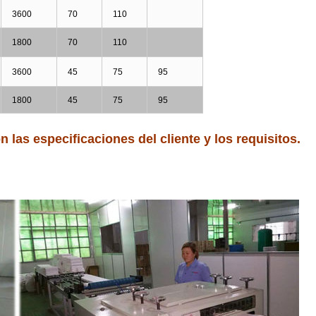
3600
70
110
1800
70
110
3600
45
75
95
1800
45
75
95
las especificaciones del cliente y los requisitos.