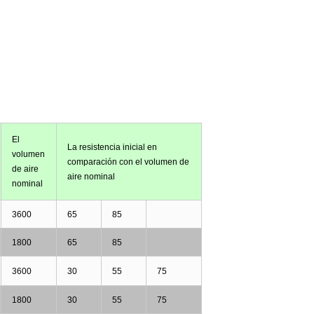
El
La
resistencia inicial
en
volumen
comparación
con el
volumen de
de aire
aire nominal
nominal
3600
65
85
1800
65
85
3600
30
55
75
1800
30
55
75