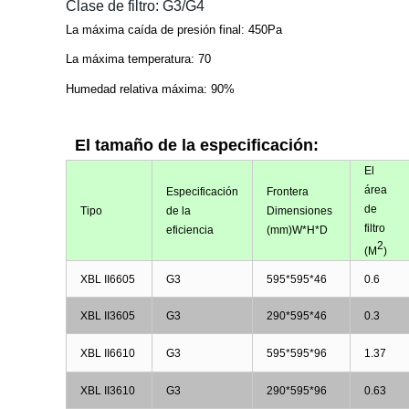
Clase de filtro: G3/G4
La máxima caída de presión final: 450Pa
La máxima temperatura: 70
Humedad relativa máxima: 90%
El tamaño de la especificación
:
El
área
Especificación
Frontera
de
Tipo
de la
Dimensiones
filtro
eficiencia
(mm)
W*H*
D
2
(
M
)
XBL II6605
G3
595*595*46
0.6
XBL II3605
G3
290*595*46
0.3
XBL II6610
G3
595*595*96
1.37
XBL II3610
G3
290*595*96
0.63