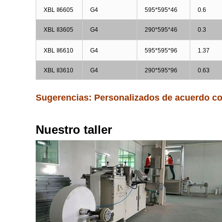
XBL II6605
G4
595*595*46
0.6
XBL II3605
G4
290*595*46
0.3
XBL II6610
G4
595*595*96
1.37
XBL II3610
G4
290*595*96
0.63
Sugerencias: Personalizados de acuerdo con 
Nuestro taller