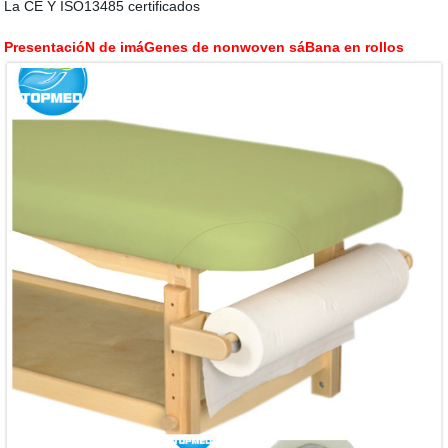
La CE Y ISO13485 certificados
PresentacióN de imáGenes de nonwoven sáBana en rollos