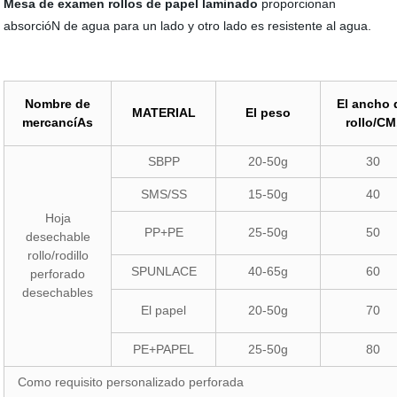
Mesa de examen rollos de papel laminado
proporcionan
absorcióN de agua para un lado y otro lado es resistente al agua.
Nombre de
El ancho 
MATERIAL
El peso
mercancíAs
rollo/CM
SBPP
20-50g
30
SMS/SS
15-50g
40
Hoja
PP+PE
25-50g
50
desechable
rollo/rodillo
SPUNLACE
40-65g
60
perforado
desechables
El papel
20-50g
70
PE+PAPEL
25-50g
80
Como requisito personalizado perforada