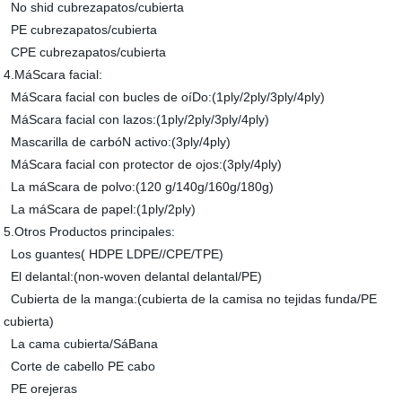
No shid cubrezapatos/cubierta
PE cubrezapatos/cubierta
CPE cubrezapatos/cubierta
4.MáScara facial:
MáScara facial con bucles de oíDo:(1ply/2ply/3ply/4ply)
MáScara facial con lazos:(1ply/2ply/3ply/4ply)
Mascarilla de carbóN activo:(3ply/4ply)
MáScara facial con protector de ojos:(3ply/4ply)
La máScara de polvo:(120 g/140g/160g/180g)
La máScara de papel:(1ply/2ply)
5.Otros Productos principales:
Los guantes( HDPE LDPE//CPE/TPE)
El delantal:(non-woven delantal delantal/PE)
Cubierta de la manga:(cubierta de la camisa no tejidas funda/PE
cubierta)
La cama cubierta/SáBana
Corte de cabello PE cabo
PE orejeras