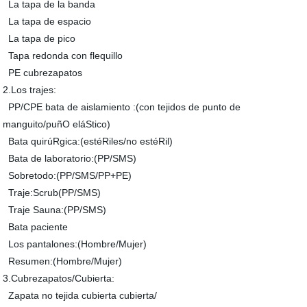
La tapa de la banda
La tapa de espacio
La tapa de pico
Tapa redonda con flequillo
PE cubrezapatos
2.Los trajes:
PP/CPE bata de aislamiento :(con tejidos de punto de
manguito/puñO eláStico)
Bata quirúRgica:(estéRiles/no estéRil)
Bata de laboratorio:(PP/SMS)
Sobretodo:(PP/SMS/PP+PE)
Traje:Scrub(PP/SMS)
Traje Sauna:(PP/SMS)
Bata paciente
Los pantalones:(Hombre/Mujer)
Resumen:(Hombre/Mujer)
3.Cubrezapatos/Cubierta:
Zapata no tejida cubierta cubierta/