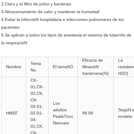
2.Claro y el filtro de polvo y bacterias
3.Almacenamiento de calor y mantener la humedad
4.Evitar la infeccióN hospitalaria e infecciones pulmonares de los
pacientes
5.Se aplican a todos los tipos de anestesia el sistema de tuberíAs de
la respiracióN
Eficacia de
La
Tema
Nombre
El tamañO
filtracióN
resiste
No.
bacteriana(%)
H2O)
CK-
01,CK-
02,CK,
CK-
Los
03-01-
adultos
SegúN e
HMEF
02-01-
99.99
PediáTrico
modelo
04-
Neonato
01,CK,
CK-