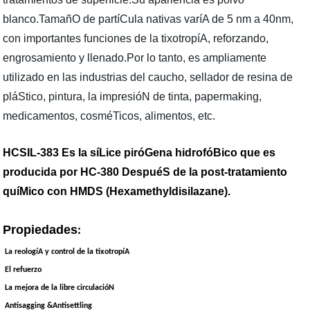
blanco.TamañO de partíCula nativas varíA de 5 nm a 40nm,
con importantes funciones de la tixotropíA, reforzando,
engrosamiento y llenado.Por lo tanto, es ampliamente
utilizado en las industrias del caucho, sellador de resina de
pláStico, pintura, la impresióN de tinta, papermaking,
medicamentos, cosméTicos, alimentos, etc.
HCSIL
-383
Es la síLice piróGena hidrofóBico que es
producida por HC
-380
DespuéS de la post-tratamiento
quíMico con HMDS (Hexamethyldisilazane)
.
Propiedades
:
La reologíA y control de la tixotropíA
El refuerzo
La mejora de la libre circulacióN
Antisagging &Antisettling