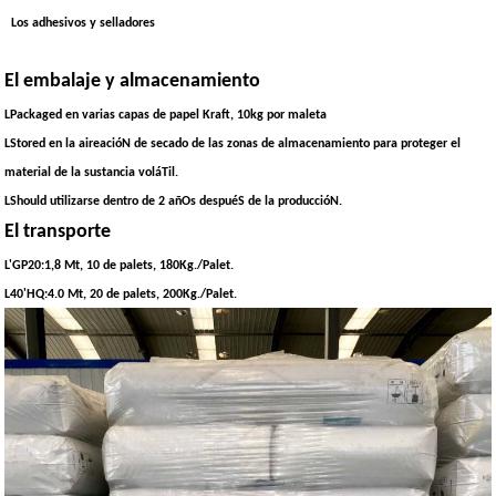
Los adhesivos y selladores
El embalaje y almacenamiento
LPackaged en varias capas de papel Kraft, 10kg por maleta
LStored en la aireacióN de secado de las zonas de almacenamiento para proteger el
material de la sustancia voláTil.
LShould utilizarse dentro de 2 añOs despuéS de la produccióN.
El transporte
L'GP20:1,8 Mt, 10 de palets, 180Kg./Palet.
L40'HQ:4.0 Mt, 20 de palets, 200Kg./Palet.