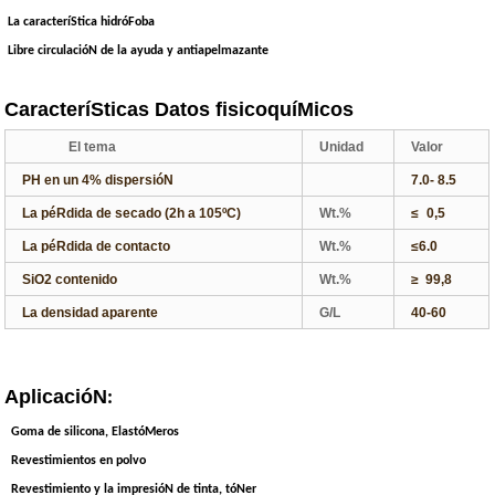
La caracteríStica hidróFoba
Libre circulacióN de la ayuda y antiapelmazante
CaracteríSticas Datos fisicoquíMicos
El tema
Unidad
Valor
PH en un 4% dispersióN
7.0- 8.5
La péRdida de secado (2h a 105
ºC
)
Wt.%
≤
0,5
La péRdida de contacto
Wt.%
≤6.0
SiO
2
contenido
Wt.%
≥
99,8
La densidad aparente
G/L
40-60
AplicacióN
:
Goma de silicona, ElastóMeros
Revestimientos en polvo
Revestimiento y la impresióN de tinta, tóNer