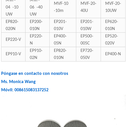
MVF-
MVF-
MVF-10
MVF-20-
MVF-20-
04 -10
06 -40
-10m
40U
10UW
UW
UW
EP820-
EP200-
EP201-
EP201-
EP620-
020N
010N
010V
010W
010N
EP220-
EP400-
EP500-
EP520-
EP220-V
N
05N
005C
020V
EP910-
EP820-
EP720-
EP910-V
EP400-N
02N
010N
050V
Póngase en contacto con nosotros
Ms. Monica Wang
Móvil: 008615083137252