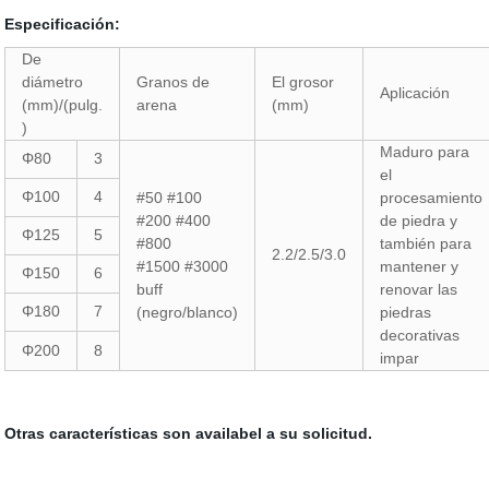
Especificación:
De
diámetro
Granos de
El grosor
Aplicación
(mm)/(pulg.
arena
(mm)
)
Maduro para
Φ80
3
el
Φ100
4
#50 #100
procesamiento
#200 #400
de piedra y
Φ125
5
#800
también para
2.2/2.5/3.0
#1500 #3000
mantener y
Φ150
6
buff
renovar las
Φ180
7
(negro/blanco)
piedras
decorativas
Φ200
8
impar
Otras características son availabel a su solicitud.