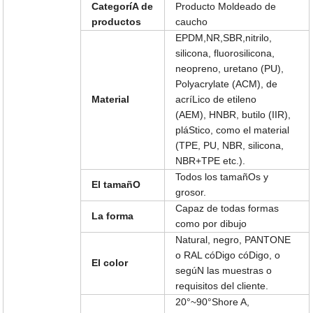
CategoríA de
Producto Moldeado de
productos
caucho
EPDM,NR,SBR,nitrilo,
silicona, fluorosilicona,
neopreno, uretano (PU),
Polyacrylate (ACM), de
Material
acríLico de etileno
(AEM), HNBR, butilo (IIR),
pláStico, como el material
(TPE, PU, NBR, silicona,
NBR+TPE etc.).
Todos los tamañOs y
El tamañO
grosor.
Capaz de todas formas
La forma
como por dibujo
Natural, negro, PANTONE
o RAL cóDigo cóDigo, o
El color
segúN las muestras o
requisitos del cliente.
20°~90°Shore A,