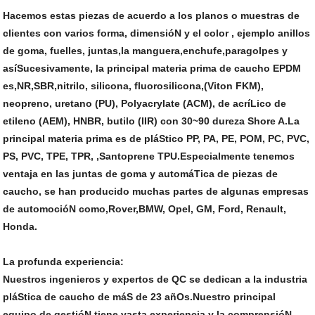
Hacemos estas piezas de acuerdo a los planos o muestras de
clientes con varios forma, dimensióN y el color , ejemplo anillos
de goma, fuelles, juntas,la manguera,enchufe,paragolpes y
asíSucesivamente, la principal materia prima de caucho EPDM
es,NR,SBR,nitrilo, silicona, fluorosilicona,(Viton FKM),
neopreno, uretano (PU), Polyacrylate (ACM), de acríLico de
etileno (AEM), HNBR, butilo (IIR) con 30~90 dureza Shore A.La
principal materia prima es de pláStico PP, PA, PE, POM, PC, PVC,
PS, PVC, TPE, TPR, ,Santoprene TPU.Especialmente tenemos
ventaja en las juntas de goma y automáTica de piezas de
caucho, se han producido muchas partes de algunas empresas
de automocióN como,Rover,BMW, Opel, GM, Ford, Renault,
Honda.
La profunda experiencia:
Nuestros ingenieros y expertos de QC se dedican a la industria
pláStica de caucho de máS de 23 añOs.Nuestro principal
equipo de gestióN tiene vasta experiencia y la comprensióN