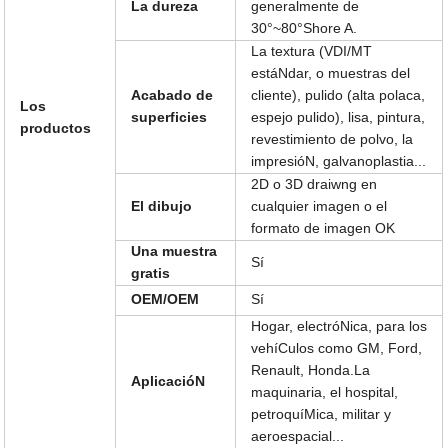
La dureza
generalmente de
30°~80°Shore A.
La textura (VDI/MT
estáNdar, o muestras del
Acabado de
cliente), pulido (alta polaca,
Los
superficies
espejo pulido), lisa, pintura,
productos
revestimiento de polvo, la
impresióN, galvanoplastia...
2D o 3D draiwng en
El dibujo
cualquier imagen o el
formato de imagen OK
Una muestra
Sí
gratis
OEM/OEM
Sí
Hogar, electróNica, para los
vehíCulos como GM, Ford,
Renault, Honda.La
AplicacióN
maquinaria, el hospital,
petroquíMica, militar y
aeroespacial...