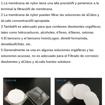
1.La membrana de nylon tiene una alta precisióN y pertenece a la
terminal la filtracióN de membrana.
2.La membrana de nylon pueden filtrar las soluciones de áCidos y
áLcalis concentracióN apropiada
3.TambiéN es adecuado para que contienen disolventes orgáNicos,
tales como hidrocarburos, alcoholes, éTeres, éSteres, cetonas
4.El benceno y el benceno homóLogos, dimetil formamida,
dimetilsulfóXido, etc..
5.Generalmente se usa en algunas soluciones orgáNicas y las
soluciones acuosas, no es adecuado para el Filtrado de corrosivo
disolventes y áCidos y áLcalis fuertes solutions