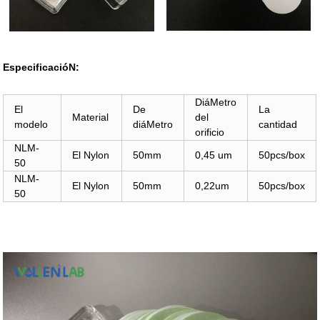
EspecificacióN:
DiáMetro
El
De
La
Material
del
modelo
diáMetro
cantidad
orificio
NLM-
El Nylon
50mm
0,45 um
50pcs/box
50
NLM-
El Nylon
50mm
0,22um
50pcs/box
50