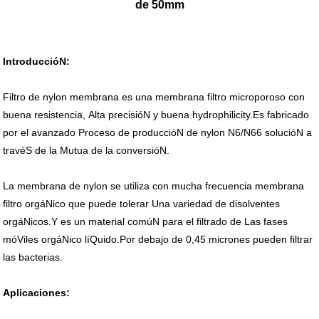
de 50mm
IntroduccióN:
Filtro de nylon membrana es una membrana filtro microporoso con
buena resistencia, Alta precisióN y buena hydrophilicity.Es fabricado
por el avanzado Proceso de produccióN de nylon N6/N66 solucióN a
travéS de la Mutua de la conversióN.
La membrana de nylon se utiliza con mucha frecuencia membrana
filtro orgáNico que puede tolerar Una variedad de disolventes
orgáNicos.Y es un material comúN para el filtrado de Las fases
móViles orgáNico líQuido.Por debajo de 0,45 micrones pueden filtrar
las bacterias.
Aplicaciones: