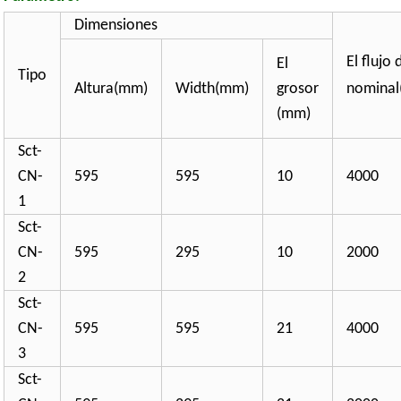
Dimensiones
El flujo 
El
Tipo
Altura(mm)
Width(mm)
grosor
nomina
(mm)
Sct-
CN-
595
595
10
4000
1
Sct-
CN-
595
295
10
2000
2
Sct-
CN-
595
595
21
4000
3
Sct-