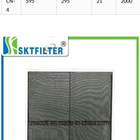
CN-
595
295
21
2000
4