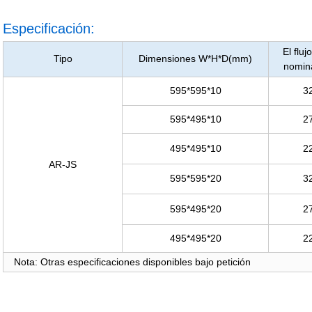
Especificación:
El fluj
Tipo
Dimensiones W*H*D(mm)
nomin
595*595*10
3
595*495*10
2
495*495*10
2
AR-JS
595*595*20
3
595*495*20
2
495*495*20
2
Nota: Otras especificaciones disponibles bajo petición