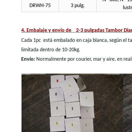
DRWH-75
3 pulg.
lust
4. Embalaje y envío de
2-3 pulgadas Tambor Diam
Cada 1pc
está embalado en caja blanca, según el t
limitada dentro de 10-20kg.
Envío:
Normalmente por courier, mar y aire, en rea