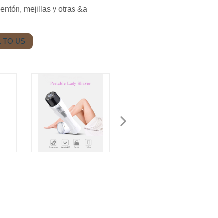
mentón, mejillas y otras &a
 TO US