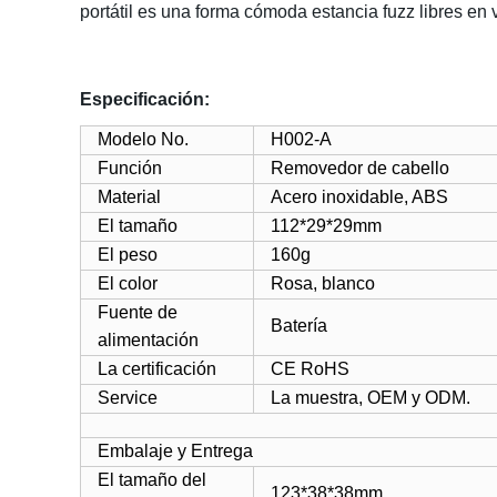
portátil es una forma cómoda estancia fuzz libres en 
Especificación:
Modelo No.
H002-A
Función
Removedor de cabello
Material
Acero inoxidable, ABS
El tamaño
112*29*29mm
El peso
160g
El color
Rosa, blanco
Fuente de
Batería
alimentación
La certificación
CE RoHS
Service
La muestra
,
OEM
y
ODM.
Embalaje y Entrega
El tamaño del
123*38*38mm