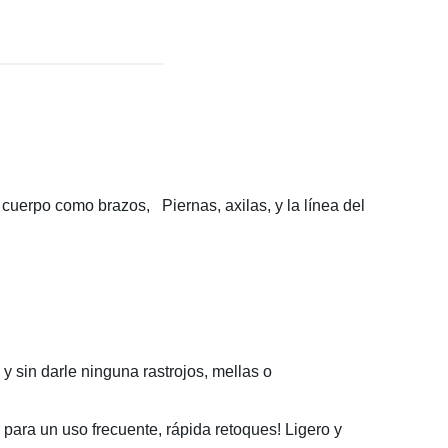
l cuerpo como
brazos
,
Piernas
,
axilas
, y
la
línea del
o y sin darle ninguna rastrojos, mellas o
para un uso frecuente, rápida retoques! Ligero y