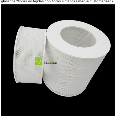
glassfiber/fibras no tejidas con fibras sintéticas media(customerized)