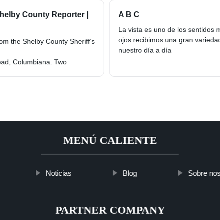
 Shelby County Reporter |
A B C
La vista es uno de los sentidos 
ojos recibimos una gran variedad
rom the Shelby County Sheriff’s
nuestro día a día
Road, Columbiana. Two
MENÚ CALIENTE
Noticias
Blog
Sobre nos
PARTNER COMPANY