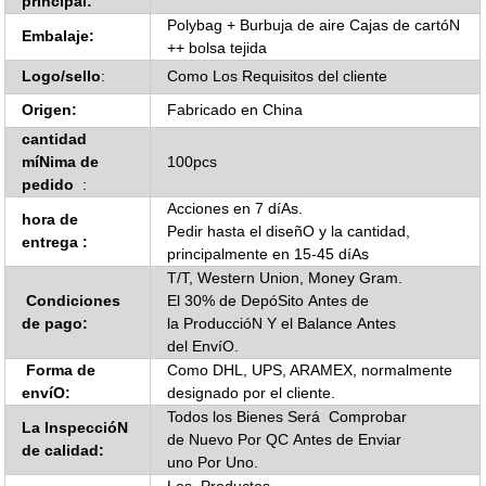
principal:
Polybag + Burbuja de aire Cajas de cartóN
Embalaje:
++ bolsa tejida
Logo/sello
:
Como Los Requisitos del cliente
Origen:
Fabricado en China
cantidad
míNima de
100pcs
pedido
:
Acciones en 7 díAs.
hora de
Pedir hasta el diseñO y la cantidad,
entrega
:
principalmente en 15-45 díAs
T/T, Western Union, Money Gram.
Condiciones
El 30% de DepóSito Antes de
de pago
:
la ProduccióN Y el Balance Antes
del EnvíO.
Forma de
Como DHL, UPS, ARAMEX, normalmente
envíO
:
designado por el cliente.
Todos los Bienes Será Comprobar
La InspeccióN
de Nuevo Por QC Antes de Enviar
de calidad:
uno Por Uno.