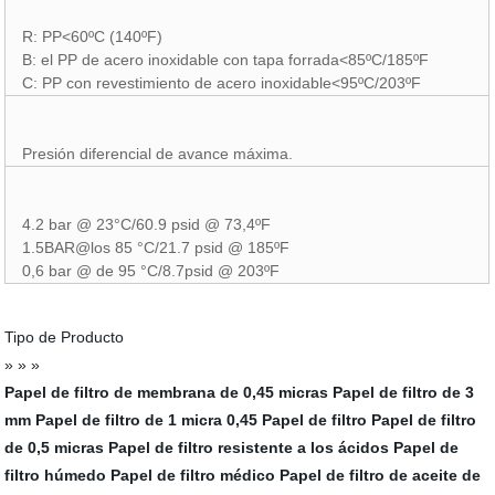
R: PP<60ºC (140ºF)
B: el PP de acero inoxidable con tapa forrada<85ºC/185ºF
C: PP con revestimiento de acero inoxidable<95ºC/203ºF
Presión diferencial de avance máxima.
4.2 bar @ 23°C/60.9 psid @ 73,4ºF
1.5BAR@los 85 °C/21.7 psid @ 185ºF
0,6 bar @ de 95 °C/8.7psid @ 203ºF
Tipo de Producto
» » »
Papel de filtro de membrana de 0,45 micras
Papel de filtro de 3
mm
Papel de filtro de 1 micra
0,45 Papel de filtro
Papel de filtro
de 0,5 micras
Papel de filtro resistente a los ácidos
Papel de
filtro húmedo
Papel de filtro médico
Papel de filtro de aceite de