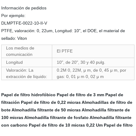
Información de pedidos
Por ejemplo:
DLMPTFE-0022-10-II-V
PTFE, valoración: 0, 22um, Longitud: 10", el DOE, el material de
sellado: Viton
Los medios de
El PTFE
comunicación
Longitud
10", de 20", 30 y 40 pulg.
Valoración: La
0.2Μ 0, 22M, μ m, de 0, 45 μ m, por
extracción de líquido:
gas: 0, 01 μ m 0, 02 μ m
Papel de filtro hidrofóbico
Papel de filtro de 3 mm
Papel de
filtración
Papel de filtro de 0,22 micras
Almohadillas de filtro de
bote
Almohadilla filtrante de 50 micras
Almohadilla filtrante de
100 micras
Almohadilla filtrante de fosfato
Almohadilla filtrante
con carbono
Papel de filtro de 10 micras
0,22 Um Papel de filtro