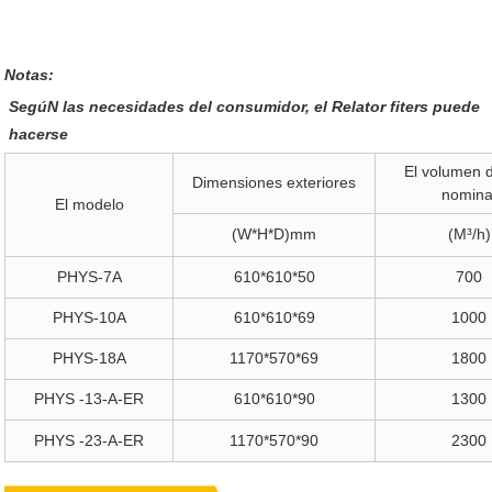
Notas:
SegúN las necesidades del consumidor, el Relator fiters puede
hacerse
El volumen d
Dimensiones exteriores
nomina
El modelo
(W*H*D)mm
(M³/h)
PHYS-7A
610*610*50
700
PHYS-10A
610*610*69
1000
PHYS-18A
1170*570*69
1800
PHYS -13-A-ER
610*610*90
1300
PHYS -23-A-ER
1170*570*90
2300