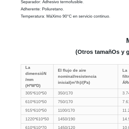
Separador: Adhesivo termofusible.
Adherente: Poliuretano.
Temperatura: MáXimo 90°C en servicio continuo.
(Otros tamañOs y g
La
El flujo de aire
La
dimensióN
nominal/resistencia
fil
/mm
inicial(m³/h)/(Pa)
ÁR
(H*W*D)
305*610*50
350/170
3.7
610*610*50
750/170
7.6
915*610*50
1100/170
11.
1220*610*50
1450/190
14.
610*610*70
1450/120
10.