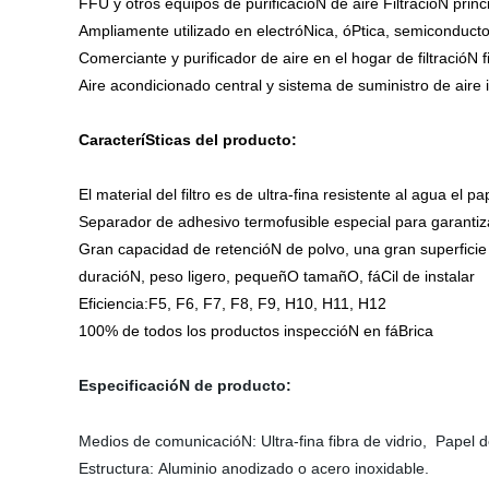
FFU y otros equipos de purificacióN de aire FiltracióN princ
Ampliamente utilizado en electróNica, óPtica, semiconductore
Comerciante y purificador de aire en el hogar de filtracióN f
Aire acondicionado central y sistema de suministro de aire in
CaracteríSticas del producto:
El material del filtro es de ultra-fina resistente al agua el pap
Separador de adhesivo termofusible especial para garantizar
Gran capacidad de retencióN de polvo, una gran superficie d
duracióN, peso ligero, pequeñO tamañO, fáCil de instalar
Eficiencia:F5, F6, F7, F8, F9, H10, H11, H12
100% de todos los productos inspeccióN en fáBrica
EspecificacióN de producto:
Medios de comunicacióN: Ultra-fina fibra de vidrio, Papel de 
Estructura: Aluminio anodizado o acero inoxidable.