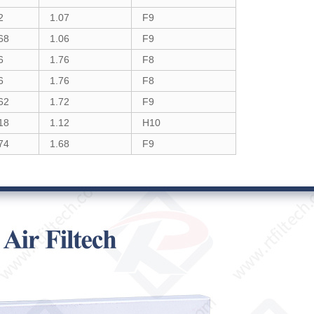
2
1.07
F9
68
1.06
F9
6
1.76
F8
6
1.76
F8
62
1.72
F9
18
1.12
H10
74
1.68
F9