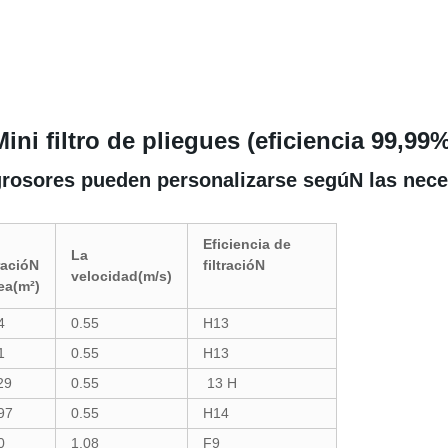
Mini filtro de pliegues (eficiencia 99,99%
rosores pueden personalizarse segúN las neces
Eficiencia de
La
tracióN
filtracióN
velocidad(m/s)
ea(m²)
4
0.55
H13
1
0.55
H13
29
0.55
13 H
97
0.55
H14
0
1.08
F9