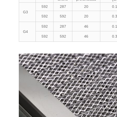
592
287
20
0.
G3
592
592
20
0.
592
287
46
0.
G4
592
592
46
0.