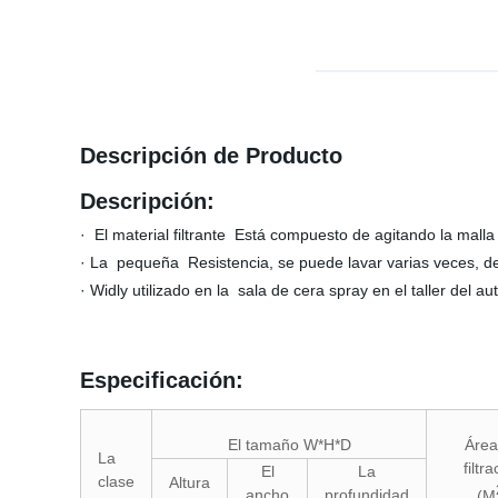
Descripción de Producto
Descripción:
·
El
material filtrante
Está compuesto de agitando la malla d
· La
pequeña
Resistencia, se puede lavar varias veces, de
· Widly utilizado en la
sala de cera spray en el taller del au
Especificación:
El tamaño
W*H*D
Área
La
filtr
El
La
clase
Altura
ancho
profundidad
(M