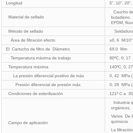
Longitud
5", 10", 20",
Caucho de 
Material de sellado
butadieno,
EPDM, flúo
Método de sellado
Soldadura p
Área de filtración efecto
≥0, 6 M/10"
El Cartucho de filtro de Diámetro
69.0 Mm
Temperatura máxima de trabajo
80ºC, 0, 1
Temperatura máxima
140ºC, 0, 
La presión diferencial positivo de máx.
0, 42 MPa (
Presión diferencial de presión máx.
0, 28 MPa (
Condiciones de esterilización
121º C a 3
Industria 
orgánicos
Varios De 
químicos
Campo de aplicación
La filtraci